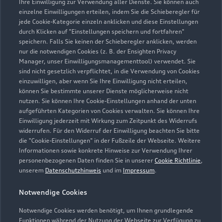
Ihre Einwilligung zur Verwendung aller Dienste. Sie können auch
einzelne Einwilligungen erteilen, indem Sie die Schieberegler für
Kontaktdaten herunterladen
jede Cookie-Kategorie einzeln anklicken und diese Einstellungen
durch Klicken auf "Einstellungen speichern und fortfahren"
speichern. Falls Sie keinen der Schieberegler anklicken, werden
nur die notwendigen Cookies (z. B. der Ensighten Privacy
Manager, unser Einwilligungsmanagementtool) verwendet. Sie
Öffnungszeiten
sind nicht gesetzlich verpflichtet, in die Verwendung von Cookies
einzuwilligen, aber wenn Sie Ihre Einwilligung nicht erteilen,
können Sie bestimmte unserer Dienste möglicherweise nicht
nutzen. Sie können Ihre Cookie-Einstellungen anhand der unten
Verkauf
aufgeführten Kategorien von Cookies verwalten. Sie können Ihre
Geschlossen
,
öffnet am
Donnerstag
Einwilligung jederzeit mit Wirkung zum Zeitpunkt des Widerrufs
08:00
widerrufen. Für den Widerruf der Einwilligung beachten Sie bitte
die "Cookie-Einstellungen" in der Fußzeile der Webseite. Weitere
Informationen sowie konkrete Hinweise zur Verwendung Ihrer
Service
personenbezogenen Daten finden Sie in unserer
Cookie Richtlinie
,
Geöffnet bis
18:00
unserem
Datenschutzhinweis
und im
Impressum
.
Notwendige Cookies
Teile- & Zubehörverkauf
Geöffnet bis
18:00
Notwendige Cookies werden benötigt, um Ihnen grundlegende
Funktionen während der Nutzung der Webseite zur Verfügung zu