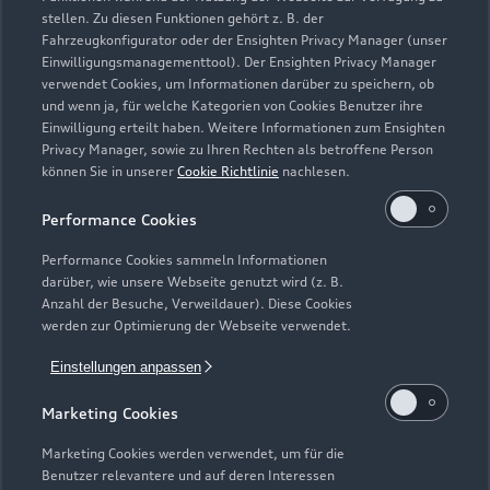
stellen. Zu diesen Funktionen gehört z. B. der
Fahrzeugkonfigurator oder der Ensighten Privacy Manager (unser
Einwilligungsmanagementtool). Der Ensighten Privacy Manager
Zurück nach oben
verwendet Cookies, um Informationen darüber zu speichern, ob
und wenn ja, für welche Kategorien von Cookies Benutzer ihre
Einwilligung erteilt haben. Weitere Informationen zum Ensighten
Modelle
Privacy Manager, sowie zu Ihren Rechten als betroffene Person
können Sie in unserer
Cookie Richtlinie
nachlesen.
Kaufen & leasen
Alle Modelle
Performance Cookies
Modelle vergleichen
Service & Zubehör
Performance Cookies sammeln Informationen
Neuwagensuche
darüber, wie unsere Webseite genutzt wird (z. B.
Elektromodelle
Anzahl der Besuche, Verweildauer). Diese Cookies
Gebrauchtwagensuche
Support
werden zur Optimierung der Webseite verwendet.
Saisonale Angebote
Plug-in-Hybride
Gebrauchtwagen
Einstellungen anpassen
Audi Services
Über Audi
Kundenservice
Finanzierung
Marketing Cookies
Garantie
Händlersuche
Aktionen & Angebote
Unternehmen
Marketing Cookies werden verwendet, um für die
Audi digital services
Benutzer relevantere und auf deren Interessen
Audi Code
Geschäftskunden