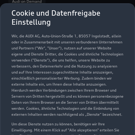
Audi on Demand
Cookie und Datenfreigabe
Einstellung
Wir, die AUDI AG, Auto-Union-Straße 1, 85057 Ingolstadt, allein
oder in Zusammenarbeit mit unseren verbundenen Unternehmen
und Partnern ("Wir", "Unser"), nutzen auf unserer Website
eigene und Dienste Dritter, die Cookies und ähnliche Technologien
verwenden ("Dienste"), die uns helfen, unsere Website zu
verbessern, den Datenverkehr und die Nutzung zu analysieren
und auf Ihre Interessen zugeschnittene Inhalte anzuzeigen,
einschließlich personalisierter Werbung. Zudem binden wir
externe Inhalte ein, um Ihnen diese Inhalte anzuzeigen.
Hierdurch werden Verbindungen zwischen Ihrem Browser und
Heininger Str. 16
Servern von Dritten hergestellt und es können personenbezogene
73037 Göppingen
Daten von Ihrem Browser an die Server von Dritten übermittelt
werden. Cookies, ähnliche Technologien und die Einbindung von
externen Inhalten werden nachfolgend als „Dienste“ bezeichnet.
07161 962520
Um diese Dienste nutzen zu können, benötigen wir Ihre
Einwilligung. Mit einem Klick auf "Alle akzeptieren" erteilen Sie
audi-goeppingen@hahn-automobile.de