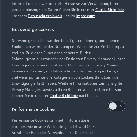
Informationen sowie konkrete Hinweise zur Verwendung Ihrer
Kaufen & leasen
personenbezogenen Daten finden Sie in unserer
Cookie Richtlinie
,
Alle Modelle
unserem
Datenschutzhinweis
und im
Impressum
.
Modelle vergleichen
Service & Zubehör
Neuwagensuche
Notwendige Cookies
Elektromodelle
Notwendige Cookies werden benötigt, um Ihnen grundlegende
Gebrauchtwagensuche
Support
Saisonale Angebote
Funktionen während der Nutzung der Webseite zur Verfügung zu
Plug-in-Hybride
stellen. Zu diesen Funktionen gehört z. B. der
Gebrauchtwagen
Audi Services
Fahrzeugkonfigurator oder der Ensighten Privacy Manager (unser
Über Audi
Kundenservice
Einwilligungsmanagementtool). Der Ensighten Privacy Manager
Finanzierung
Garantie
verwendet Cookies, um Informationen darüber zu speichern, ob
Händlersuche
und wenn ja, für welche Kategorien von Cookies Benutzer ihre
Aktionen & Angebote
Unternehmen
Audi digital services
Einwilligung erteilt haben. Weitere Informationen zum Ensighten
Audi Code
Privacy Manager, sowie zu Ihren Rechten als betroffene Person
Geschäftskunden
Karriere
myAudi
können Sie in unserer
Cookie Richtlinie
nachlesen.
Häufige Fragen (FAQ)
Investor Relations
Performance Cookies
© 2026 AUDI AG. Alle Rechte vorbehalten
Audi Online Beratung
Presse & Media Center
Performance Cookies sammeln Informationen
Impressum
Rechtliches
Hinweisgebersystem
Online-Terminvereinbarung
darüber, wie unsere Webseite genutzt wird (z. B.
Datenschutz
Datenschutzinformation
Cookie-Einstellungen
Anzahl der Besuche, Verweildauer). Diese Cookies