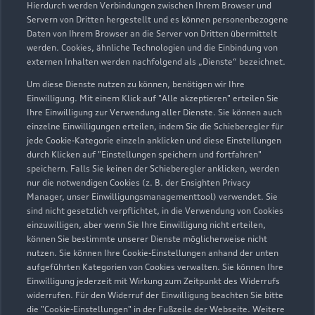
Öffnungszeiten
Hierdurch werden Verbindungen zwischen Ihrem Browser und
Servern von Dritten hergestellt und es können personenbezogene
Daten von Ihrem Browser an die Server von Dritten übermittelt
werden. Cookies, ähnliche Technologien und die Einbindung von
Verkauf
externen Inhalten werden nachfolgend als „Dienste“ bezeichnet.
Geschlossen
,
öffnet am
Montag 08:00
Um diese Dienste nutzen zu können, benötigen wir Ihre
Einwilligung. Mit einem Klick auf "Alle akzeptieren" erteilen Sie
Ihre Einwilligung zur Verwendung aller Dienste. Sie können auch
Service
einzelne Einwilligungen erteilen, indem Sie die Schieberegler für
Geschlossen
,
öffnet am
Montag 07:00
jede Cookie-Kategorie einzeln anklicken und diese Einstellungen
durch Klicken auf "Einstellungen speichern und fortfahren"
speichern. Falls Sie keinen der Schieberegler anklicken, werden
Teile- & Zubehörverkauf
nur die notwendigen Cookies (z. B. der Ensighten Privacy
Geschlossen
,
öffnet am
Montag 07:00
Manager, unser Einwilligungsmanagementtool) verwendet. Sie
sind nicht gesetzlich verpflichtet, in die Verwendung von Cookies
einzuwilligen, aber wenn Sie Ihre Einwilligung nicht erteilen,
können Sie bestimmte unserer Dienste möglicherweise nicht
nutzen. Sie können Ihre Cookie-Einstellungen anhand der unten
Zurück nach oben
aufgeführten Kategorien von Cookies verwalten. Sie können Ihre
Einwilligung jederzeit mit Wirkung zum Zeitpunkt des Widerrufs
Modelle
widerrufen. Für den Widerruf der Einwilligung beachten Sie bitte
die "Cookie-Einstellungen" in der Fußzeile der Webseite. Weitere