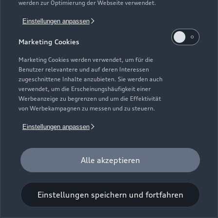
Servicekontakt
werden zur Optimierung der Webseite verwendet.
Cookie-Richtlinie
Barrierefreiheit
Audi erleben
Digital Services Act
EU Data Act
Bordbuch & Bedienungsanleitungen
Einstellungen anpassen
Newsletter
Verträge kündigen
Marketing Cookies
1
Versicherungsleistungen werden durch den Audi
Marketing Cookies werden verwendet, um für die
VersicherungsService, Zweigniederlassung der Volkswagen
Benutzer relevantere und auf deren Interessen
zugeschnittene Inhalte anzubieten. Sie werden auch
Versicherungsdienst GmbH, Gifhorner Str. 57, 38112
verwendet, um die Erscheinungshäufigkeit einer
Braunschweig, vermittelt und von der Volkswagen
Werbeanzeige zu begrenzen und um die Effektivität
Autoversicherung AG, Gifhorner Str. 57, 38112 Braunschweig,
von Werbekampagnen zu messen und zu steuern.
als Risikoträger erbracht. Gültig für Privatkunden und
Einstellungen anpassen
gewerbliche Einzelabnehmer, die einen Pkw (ohne Vermietung)
zulassen. In Kombination mit Leasing nur für Privatkunden
erhältlich. Maßgeblich sind die Versicherungsbedingungen und
Alle akzeptieren
Zusatzvereinbarungen der Volkswagen Autoversicherung AG.
2
Ein Service der AUTOHAUSEN® AG, In der Spöck 4, 77656
Einstellungen speichern und fortfahren
Offenburg in Kooperation mit unseren Audi Partnern.